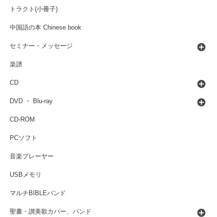
トラクト(小冊子)
中国語の本 Chinese book
セミナー・メッセージ
楽譜
CD
DVD ・ Blu-ray
CD-ROM
PCソフト
音楽プレーヤー
USBメモリ
マルチBIBLEバンド
聖書・讃美歌カバー、バンド