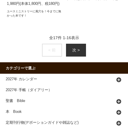
1,980円(本体1,800円、税180円)
ユースミニストリーに風穴を！今までに無
かった本です！
全
17
件
1
-
16
表示
< 前
次 >
カテゴリーで選ぶ
2027年 カレンダー
2027年 手帳（ダイアリー）
聖書 Bible
本 Book
定期刊行物(デボーションガイドや雑誌など)