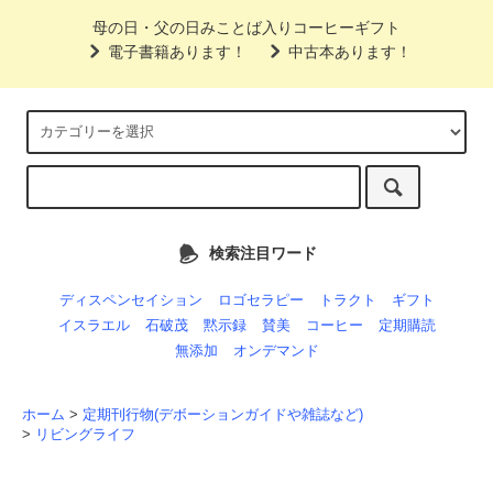
母の日・父の日みことば入りコーヒーギフト
電子書籍あります！
中古本あります！
検索注目ワード
ディスペンセイション
ロゴセラピー
トラクト
ギフト
イスラエル
石破茂
黙示録
賛美
コーヒー
定期購読
無添加
オンデマンド
ホーム
>
定期刊行物(デボーションガイドや雑誌など)
>
リビングライフ