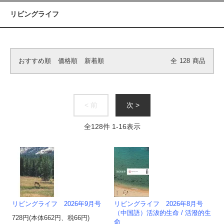
リビングライフ
おすすめ順
価格順
新着順
全
128
商品
< 前
次 >
全
128
件
1
-
16
表示
リビングライフ 2026年9月号
リビングライフ 2026年8月号
（中国語）活沷的生命 / 活潑的生
728円(本体662円、税66円)
命