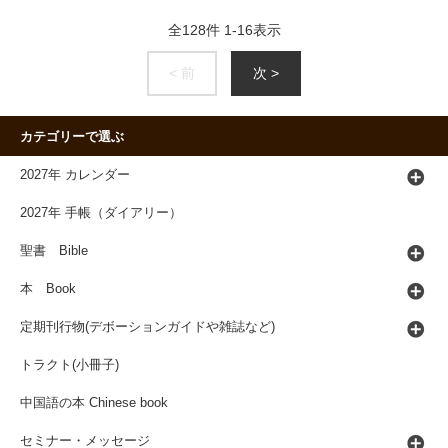
全
128
件
1
-
16
表示
< 前
次 >
カテゴリーで選ぶ
2027年 カレンダー
2027年 手帳（ダイアリー）
聖書 Bible
本 Book
定期刊行物(デボーションガイドや雑誌など)
トラクト(小冊子)
中国語の本 Chinese book
セミナー・メッセージ