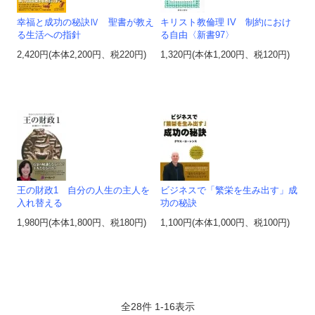
幸福と成功の秘訣Ⅳ 聖書が教え
キリスト教倫理 IV 制約におけ
る生活への指針
る自由〈新書97〉
2,420円(本体2,200円、税220円)
1,320円(本体1,200円、税120円)
王の財政1 自分の人生の主人を
ビジネスで「繁栄を生み出す」成
入れ替える
功の秘訣
1,980円(本体1,800円、税180円)
1,100円(本体1,000円、税100円)
全
28
件
1
-
16
表示