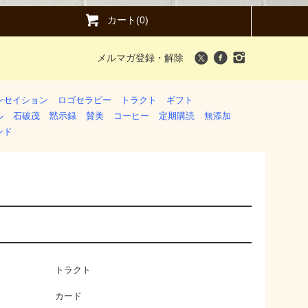
カート(0)
メルマガ登録・解除
ンセイション
ロゴセラピー
トラクト
ギフト
ル
石破茂
黙示録
賛美
コーヒー
定期購読
無添加
ンド
トラクト
カード