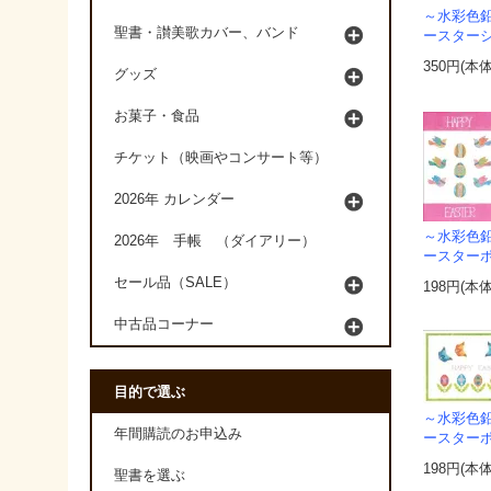
～水彩色
聖書・讃美歌カバー、バンド
ースターシ
350円(本
グッズ
お菓子・食品
チケット（映画やコンサート等）
2026年 カレンダー
～水彩色
2026年 手帳 （ダイアリー）
ースターポ
セール品（SALE）
198円(本
中古品コーナー
目的で選ぶ
～水彩色
年間購読のお申込み
ースターポ
198円(本
聖書を選ぶ