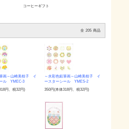
コーヒーギフト
全
205
商品
筆画～山崎美枝子 イ
～水彩色鉛筆画～山崎美枝子 イ
ル YMEC-3
ースターシール YMES-2
318円、税32円)
350円(本体318円、税32円)