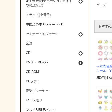
定期刊行物(デボーションガイド
グッズ
や雑誌など)
トラクト(小冊子)
中国語の本 Chinese book
おすすめ
セミナー・メッセージ
楽譜
CD
DVD ・ Blu-ray
～水彩色
シール YM
CD-ROM
350円(本
PCソフト
音楽プレーヤー
USBメモリ
マルチBIBLEバンド