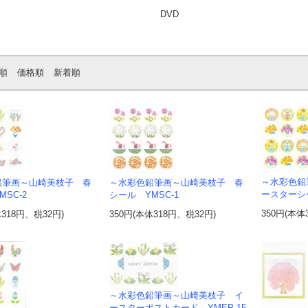
DVD
順
価格順
新着順
～水彩色鉛
鉛筆画～山崎美枝子 春
～水彩色鉛筆画～山崎美枝子 春
ースターシー
SC-2
シール YMSC-1
350円(本体
体318円、税32円)
350円(本体318円、税32円)
～水彩色鉛筆画～山崎美枝子 イ
ースターポストカード YMEP-15