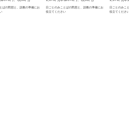
とばの黙想と、説教の準備にお
日ごとのみことばの黙想と、説教の準備にお
日ごとのみこ
い
役立てください
役立てくださ