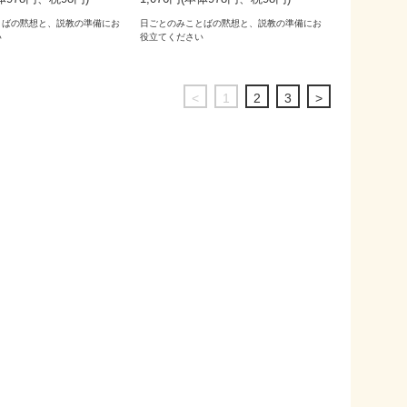
とばの黙想と、説教の準備にお
日ごとのみことばの黙想と、説教の準備にお
い
役立てください
<
1
2
3
>