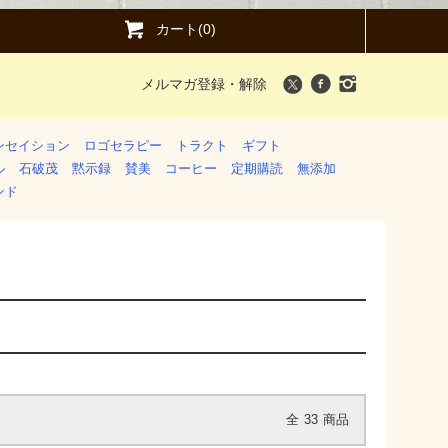
カート(0)
メルマガ登録・解除
ンセイション
ロゴセラピー
トラクト
ギフト
ル
石破茂
黙示録
賛美
コーヒー
定期購読
無添加
ンド
全
33
商品