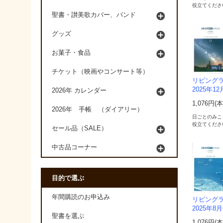
役立てくださ
聖書・讃美歌カバー、バンド
グッズ
お菓子・食品
チケット（映画やコンサート等）
リビングラ
2025年1
2026年 カレンダー
1,076円(
2026年 手帳 （ダイアリー）
日ごとのみこ
役立てくださ
セール品（SALE）
中古品コーナー
目的で選ぶ
年間購読のお申込み
リビングラ
2025年8
聖書を選ぶ
1,076円(