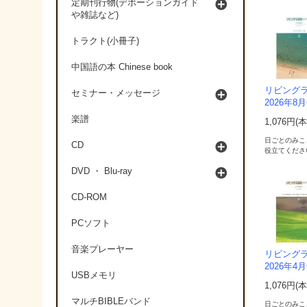
定期刊行物(デボーションガイド
や雑誌など)
トラクト(小冊子)
中国語の本 Chinese book
リビングラ
セミナー・メッセージ
2026年8
楽譜
1,076円(
日ごとのみこ
CD
役立てくださ
DVD ・ Blu-ray
CD-ROM
PCソフト
音楽プレーヤー
リビングラ
2026年4
USBメモリ
1,076円(
マルチBIBLEバンド
日ごとのみこ