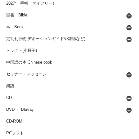
2027年 手帳（ダイアリー）
聖書 Bible
本 Book
定期刊行物(デボーションガイドや雑誌など)
トラクト(小冊子)
中国語の本 Chinese book
セミナー・メッセージ
楽譜
CD
DVD ・ Blu-ray
CD-ROM
PCソフト