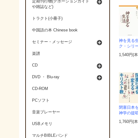
定期刊行物(デボーションガイド
や雑誌など)
トラクト(小冊子)
中国語の本 Chinese book
神を見る
セミナー・メッセージ
ク・シリ
楽譜
1,540円(
CD
DVD ・ Blu-ray
CD-ROM
PCソフト
閉塞日本
音楽プレーヤー
神学の提
1,760円(
USBメモリ
マルチBIBLEバンド