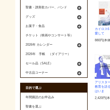
聖書・讃美歌カバー、バンド
グッズ
お菓子・食品
カイロス6
愛して
チケット（映画やコンサート等）
880円(本
2026年 カレンダー
2026年 手帳 （ダイアリー）
セール品（SALE）
中古品コーナー
アリスター
教育を語
目的で選ぶ
はいま
年間購読のお申込み
2,420円(
聖書を選ぶ