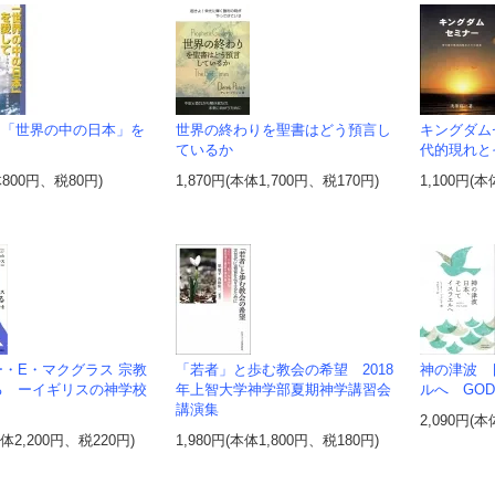
 「世界の中の日本」を
世界の終わりを聖書はどう預言し
キングダム
ているか
代的現れと
体800円、税80円)
1,870円(本体1,700円、税170円)
1,100円(本
・E・マクグラス 宗教
「若者」と歩む教会の希望 2018
神の津波 
る ーイギリスの神学校
年上智大学神学部夏期神学講習会
ルへ GOD'
講演集
2,090円(本
本体2,200円、税220円)
1,980円(本体1,800円、税180円)