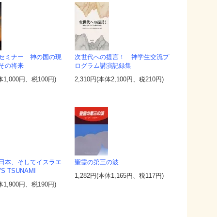
セミナー 神の国の現
次世代への提言！ 神学生交流プ
その将来
ログラム講演記録集
体1,000円、税100円)
2,310円(本体2,100円、税210円)
日本、そしてイスラエ
聖霊の第三の波
S TSUNAMI
1,282円(本体1,165円、税117円)
体1,900円、税190円)