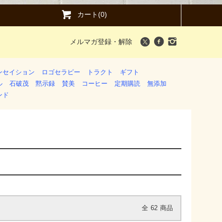
カート(0)
メルマガ登録・解除
ンセイション
ロゴセラピー
トラクト
ギフト
ル
石破茂
黙示録
賛美
コーヒー
定期購読
無添加
ンド
全
62
商品