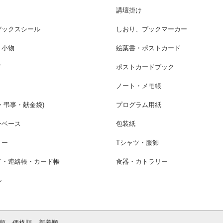
講壇掛け
デックスシール
しおり、ブックマーカー
・小物
絵葉書・ポストカード
ド
ポストカードブック
ノート・メモ帳
・弔事・献金袋)
プログラム用紙
ーベース
包装紙
リー
Tシャツ・服飾
ド・連絡帳・カード帳
食器・カトラリー
ル
順
価格順
新着順