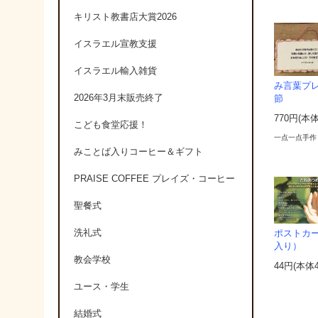
キリスト教書店大賞2026
イスラエル宣教支援
イスラエル輸入雑貨
み言葉プレ
2026年3月末販売終了
節
770円(本
こども食堂応援！
一点一点手作
みことば入りコーヒー＆ギフト
PRAISE COFFEE プレイズ・コーヒー
聖餐式
洗礼式
ポストカ
入り）
教会学校
44円(本体
ユース・学生
結婚式