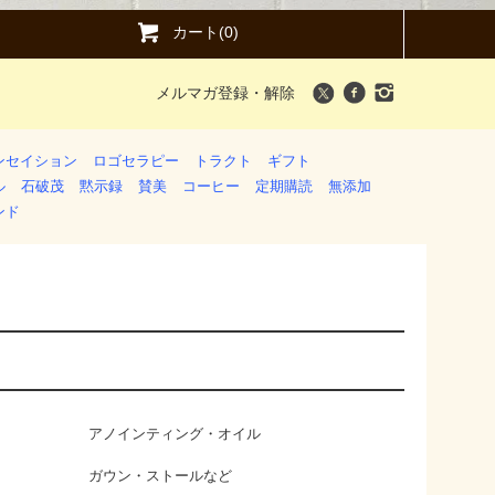
カート(0)
メルマガ登録・解除
ンセイション
ロゴセラピー
トラクト
ギフト
ル
石破茂
黙示録
賛美
コーヒー
定期購読
無添加
ンド
アノインティング・オイル
ガウン・ストールなど