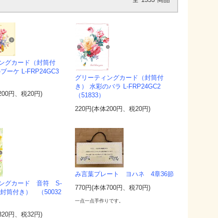
ングカード（封筒付
ブーケ L-FRP24GC3
グリーティングカード（封筒付
き） 水彩のバラ L-FRP24GC2
200円、税20円)
（51833）
220円(本体200円、税20円)
み言葉プレート ヨハネ 4章36節
ングカード 音符 S-
770円(本体700円、税70円)
3（封筒付き） （50032
一点一点手作りです。
320円、税32円)