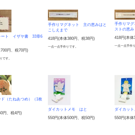
手作りマグ
手作りマグネット 主の恵みはと
ストの恵み
こしえまで
ート イザヤ書 33章6
418円(本体
418円(本体380円、税38円)
一点一点手作
一点一点手作りです。
体700円、税70円)
りです。
ード（たねあつめ）（1枚
ダイカットメモ はと
ダイカット
40円、税4円)
550円(本体500円、税50円)
550円(本体