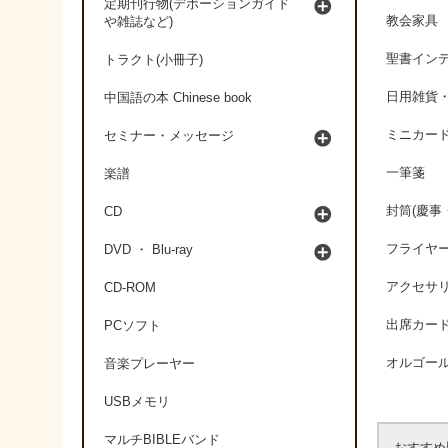
定期刊行物(デボーションガイド
教会家具
や雑誌など)
聖書イン
トラクト(小冊子)
日用雑貨
中国語の本 Chinese book
ミニカー
セミナー・メッセージ
一筆箋
楽譜
封筒(慶事
CD
フライヤ
DVD ・ Blu-ray
アクセサ
CD-ROM
出席カー
PCソフト
オルゴー
音楽プレーヤー
USBメモリ
マルチBIBLEバンド
おすすめ