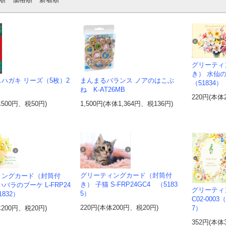
グリーティ
き） 水仙の
ハガキ リーズ（5枚）2
まんまるバランス ノアのはこぶ
（51834）
ね K-AT26MB
220円(本体
体500円、税50円)
1,500円(本体1,364円、税136円)
グリーティングカード（封筒付
ィングカード（封筒付
き） 子猫 S-FRP24GC4 （5183
バラのブーケ L-FRP24
グリーティ
5）
1832）
C02-000
220円(本体200円、税20円)
体200円、税20円)
7）
352円(本体