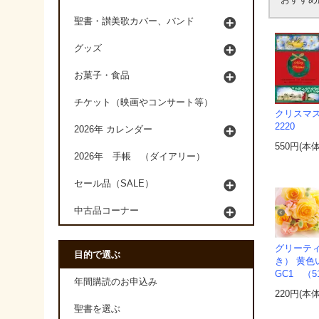
聖書・讃美歌カバー、バンド
グッズ
お菓子・食品
チケット（映画やコンサート等）
クリスマス
2220
2026年 カレンダー
550円(本
2026年 手帳 （ダイアリー）
セール品（SALE）
中古品コーナー
グリーテ
目的で選ぶ
き） 黄色い
GC1 （5
年間購読のお申込み
220円(本
聖書を選ぶ