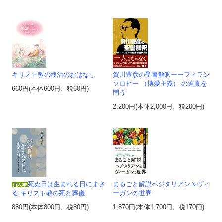
キリスト教の終活のおはなし
賀川豊彦の聖書解釈ーーフィラン
ソロピー （博愛主義） の迫真を
660円(本体600円、税60円)
問う
2,200円(本体2,000円、税200円)
死ぬ日は生まれる日にまさ
まるごと解説ベジタリアン＆ヴィ
る キリスト教の死と葬儀
ーガンの世界
880円(本体800円、税80円)
1,870円(本体1,700円、税170円)