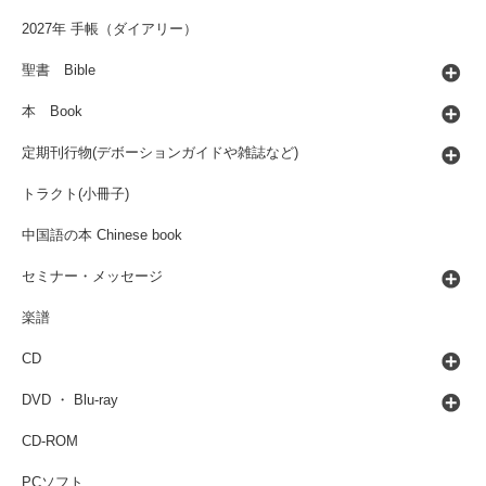
2027年 手帳（ダイアリー）
聖書 Bible
本 Book
定期刊行物(デボーションガイドや雑誌など)
トラクト(小冊子)
中国語の本 Chinese book
セミナー・メッセージ
楽譜
CD
DVD ・ Blu-ray
CD-ROM
PCソフト