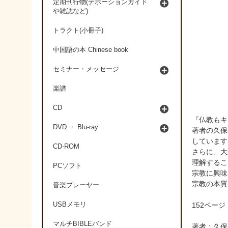
定期刊行物(デボーションガイド
や雑誌など)
トラクト(小冊子)
中国語の本 Chinese book
セミナー・メッセージ
楽譜
CD
『仏教もキ
DVD ・ Blu-ray
著者の久保
しています
CD-ROM
さらに、大
理解するこ
PCソフト
宗教に興味
宗教の本質
音楽プレーヤー
USBメモリ
152ページ
マルチBIBLEバンド
著者：久保