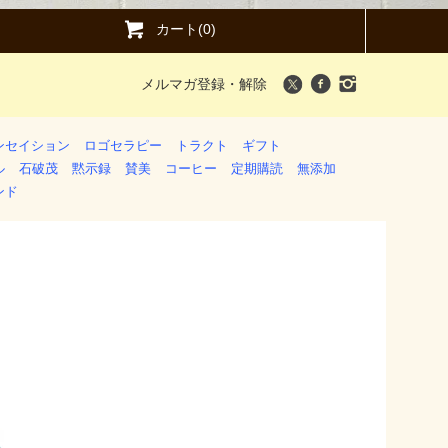
カート(0)
メルマガ登録・解除
ンセイション
ロゴセラピー
トラクト
ギフト
ル
石破茂
黙示録
賛美
コーヒー
定期購読
無添加
ンド