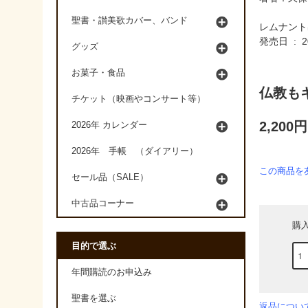
聖書・讃美歌カバー、バンド
レムナント
発売日 ‏
グッズ
お菓子・食品
仏教も
チケット（映画やコンサート等）
2,200
2026年 カレンダー
2026年 手帳 （ダイアリー）
この商品を
セール品（SALE）
中古品コーナー
購
目的で選ぶ
年間購読のお申込み
聖書を選ぶ
返品につい