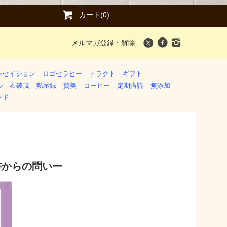
カート(0)
メルマガ登録・解除
ンセイション
ロゴセラピー
トラクト
ギフト
ル
石破茂
黙示録
賛美
コーヒー
定期購読
無添加
ンド
書からの問いー