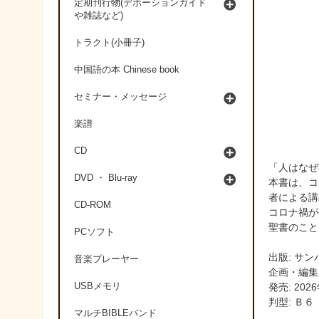
定期刊行物(デボーションガイド
や雑誌など)
トラクト(小冊子)
中国語の本 Chinese book
セミナー・メッセージ
楽譜
CD
「人はなぜ
DVD ・ Blu-ray
本書は、コ
者による講
CD-ROM
コロナ禍が
聖書のこと
PCソフト
出版: サン
音楽プレーヤー
企画・編集
USBメモリ
発売: 202
判型: Ｂ６
マルチBIBLEバンド