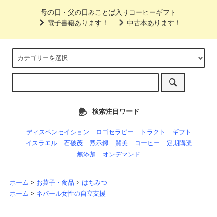
母の日・父の日みことば入りコーヒーギフト
電子書籍あります！
中古本あります！
検索注目ワード
ディスペンセイション
ロゴセラピー
トラクト
ギフト
イスラエル
石破茂
黙示録
賛美
コーヒー
定期購読
無添加
オンデマンド
ホーム
>
お菓子・食品
>
はちみつ
ホーム
>
ネパール女性の自立支援