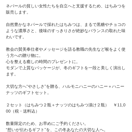
ネパールの貧しい女性たちを自立へと支援するため、はちみつを
販売します。
自然豊かなネパールで採れたはちみつは、まるで黒糖やチョコの
ような濃厚さと、後味のすっきりさが絶妙なバランスの取れた味
わいです。
教会の賛美奉仕者やメッセージを語る教職の先生など喉をよく使
う方への贈り物に。
心を整える癒しの時間のプレゼントに。
モダンで上質なパッケージが、冬のギフトを一段と美しく演出し
ます。
大切な方へ“やさしさ”を贈る、ハルモニハニーのハニー＋ハニー
ナッツのギフトセット。
２セット（はちみつ２瓶＋ナッツのはちみつ漬け２瓶） ￥11,0
00（税・送料込）
数量限定のため、お早めにご予約ください。
“想いが伝わるギフト”を、この冬あなたの大切な人へ。