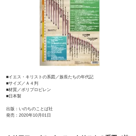
■イエス・キリストの系図／族長たちの年代記
■サイズ／Ａ４判
■材質／ポリプロピレン
■日本製
出版：いのちのことば社
発売：2020年10月01日