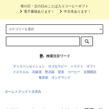
母の日・父の日みことば入りコーヒーギフト
電子書籍あります！
中古本あります！
検索注目ワード
ディスペンセイション
ロゴセラピー
トラクト
ギフト
イスラエル
石破茂
黙示録
賛美
コーヒー
定期購読
無添加
オンデマンド
ホーム
>
グッズ
>
文房具